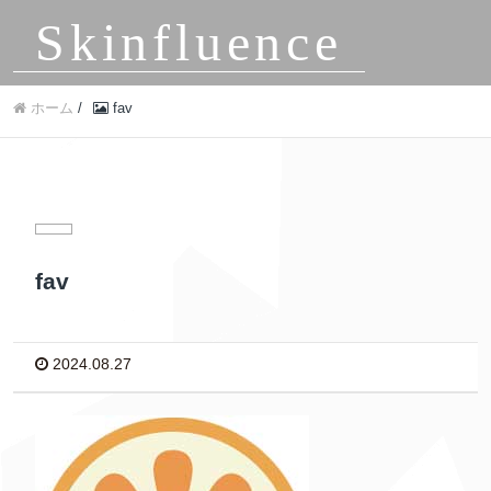
Skinfluence
ホーム
/
fav
fav
2024.08.27