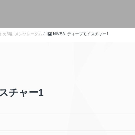
すめ3選_メンソレータム
/
NIVEA_ディープモイスチャー1
イスチャー1